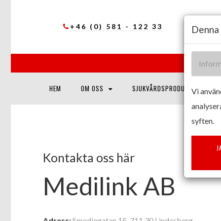
+46 (0) 581 - 122 33
Denna 
Inform
HEM
OM OSS
SJUKVÅRDSPRODUKTER
Vi använd
analyser
syften.
J
Kontakta oss här
Medilink AB
Adress:
Smedjegatan 15, 711 30 Lindesberg