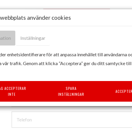
webbplats använder cookies
ation
Inställningar
Tillverkare och leverantör av produkter för vård och omsorg sedan 1987
HÖRSELVÅRD
SPARKCYKLAR
ÖVRIGA PRODUKTER
er enhetsidentifierare för att anpassa innehållet till användarna o
a vår trafik. Genom att klicka ”Acceptera” ger du ditt samtycke till
AG ACCEPTERAR
SPARA
ACCEPTE
INTE
INSTÄLLNINGAR