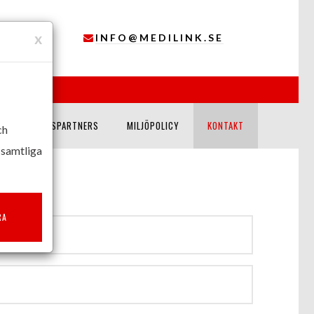
x
INFO@MEDILINK.SE
SAMARBETSPARTNERS
MILJÖPOLICY
KONTAKT
ch
 samtliga
RA