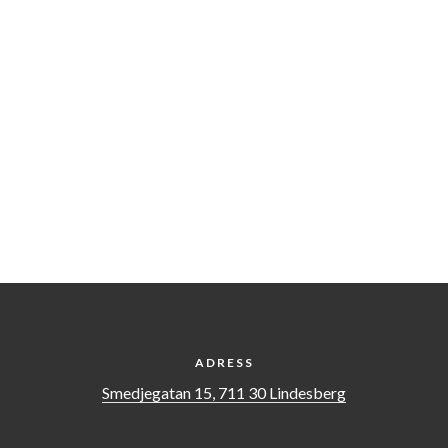
ADRESS
Smedjegatan 15, 711 30 Lindesberg